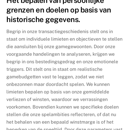
Het bepalen van persoonlijke
grenzen en doelen op basis van
historische gegevens.
Begrip in onze transactiegeschiedenis stelt ons in
staat om individuele limieten en objectieven te stellen
die aansluiten bij onze gamegewoonten. Door onze
voorgaande handelingen te analyseren, krijgen we
begrip in ons bestedingsgedrag en onze emotionele
triggers. Dit stelt ons in staat om realistische
gamebudgetten vast te leggen, zodat we niet
onbezonnen maar doordacht spelen. We kunnen
limieten bepalen op basis van onze gemiddelde
verliezen of winsten, waardoor we verrassingen
voorkomen. Bovendien kunnen we specifieke doelen
stellen die onze spelambities reflecteren, of dat nu
het behalen van een bepaald winstmarge is of het
beperken van de speeltijd. Door deze parameters vast