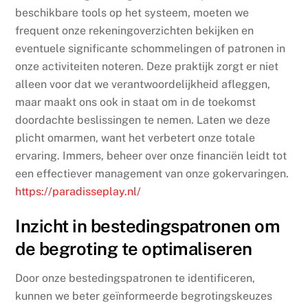
beschikbare tools op het systeem, moeten we
frequent onze rekeningoverzichten bekijken en
eventuele significante schommelingen of patronen in
onze activiteiten noteren. Deze praktijk zorgt er niet
alleen voor dat we verantwoordelijkheid afleggen,
maar maakt ons ook in staat om in de toekomst
doordachte beslissingen te nemen. Laten we deze
plicht omarmen, want het verbetert onze totale
ervaring. Immers, beheer over onze financiën leidt tot
een effectiever management van onze gokervaringen.
https://paradisseplay.nl/
Inzicht in bestedingspatronen om
de begroting te optimaliseren
Door onze bestedingspatronen te identificeren,
kunnen we beter geïnformeerde begrotingskeuzes