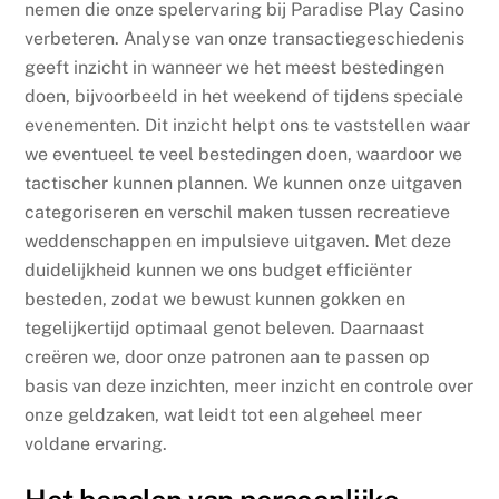
nemen die onze spelervaring bij Paradise Play Casino
verbeteren. Analyse van onze transactiegeschiedenis
geeft inzicht in wanneer we het meest bestedingen
doen, bijvoorbeeld in het weekend of tijdens speciale
evenementen. Dit inzicht helpt ons te vaststellen waar
we eventueel te veel bestedingen doen, waardoor we
tactischer kunnen plannen. We kunnen onze uitgaven
categoriseren en verschil maken tussen recreatieve
weddenschappen en impulsieve uitgaven. Met deze
duidelijkheid kunnen we ons budget efficiënter
besteden, zodat we bewust kunnen gokken en
tegelijkertijd optimaal genot beleven. Daarnaast
creëren we, door onze patronen aan te passen op
basis van deze inzichten, meer inzicht en controle over
onze geldzaken, wat leidt tot een algeheel meer
voldane ervaring.