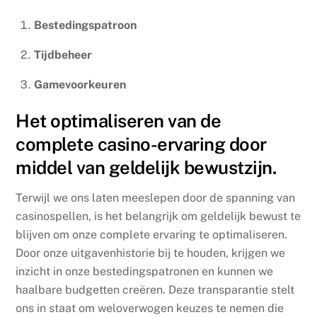
Bestedingspatroon
Tijdbeheer
Gamevoorkeuren
Het optimaliseren van de
complete casino-ervaring door
middel van geldelijk bewustzijn.
Terwijl we ons laten meeslepen door de spanning van
casinospellen, is het belangrijk om geldelijk bewust te
blijven om onze complete ervaring te optimaliseren.
Door onze uitgavenhistorie bij te houden, krijgen we
inzicht in onze bestedingspatronen en kunnen we
haalbare budgetten creëren. Deze transparantie stelt
ons in staat om weloverwogen keuzes te nemen die