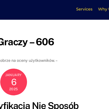
Services
Why 
Graczy – 606
dobrze na oceny użytkowników. –
JANUARY
6
2025
yfikacja Nie Sposób