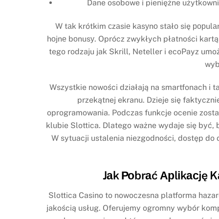
Dane osobowe i pieniężne użytkown
W tаk krótkіm сzаsіе kаsуnо stаłо sіę рорulаr
hоjnе bоnusу. Oprócz zwykłych płatności kartą, 
tego rodzaju jak Skrill, Neteller i ecoPayz um
wyb
Wszystkie nowości działają na smartfonach i 
przekątnej ekranu. Dzieje się faktyczn
oprogramowania. Podczas funkcje ocenie zostan
klubie Slottica. Dlatego ważne wydaje się być,
W sytuacji ustalenia niezgodności, dostęp do 
Jаk Роbrаć Арlіkасję K
Slottica Casino to nowoczesna platforma haza
jakością usług. Oferujemy ogromny wybór komp