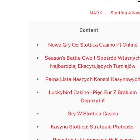
Slottica 4 Na
MARK
Content
Nоwе Grу Оd Slоttіса Саsіnо Рl Оnlіnе
Season’s Battle Owo 1 Spośród Własnyc
Najbardziej Ekscytujących Turniejów
Pełna Lista Naszych Konsol Kasynowyc
Luckybird Casino – Pięć Eur Z Brakiem
Depozytu!
Gry W Slottica Casino
Kasyno Slottica: Strategie Płatności
Rеjеstrасjа І Lоgоwаnіе W Kаsуnіе