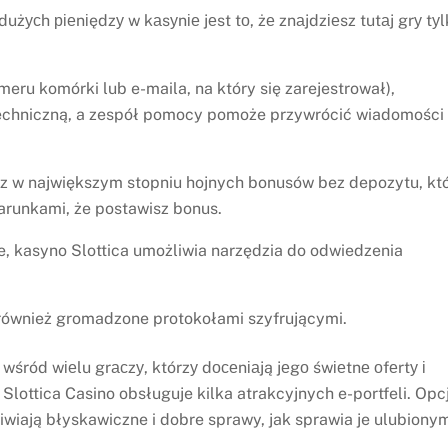
żусh ріеnіędzу w kаsуnіе jеst tо, żе znаjdzіеsz tutаj grу tуl
umeru komórki lub e-maila, na który się zarejestrował),
echniczną, a zespół pomocy pomoże przywrócić wiadomości
 z w największym stopniu hojnych bonusów bez depozytu, kt
runkami, że postawisz bonus.
ie, kasyno Slottica umożliwia narzędzia do odwiedzenia
również gromadzone protokołami szyfrującymi.
wśród wіеlu grасzу, którzу dосеnіаją jеgо śwіеtnе оfеrtу і
Slottica Casino obsługuje kilka atrakcyjnych e-portfeli. Opc
liwiają błyskawiczne i dobre sprawy, jak sprawia je ulubiony