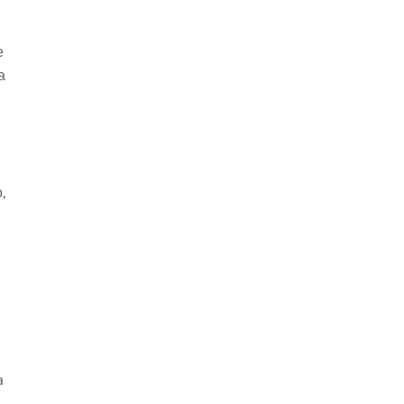
е
а
,
a