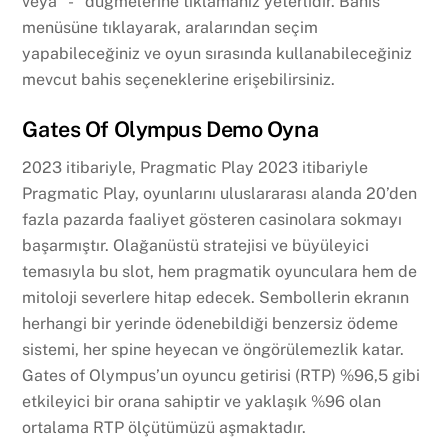
veya “-” düğmelerine tıklamanız yeterlidir. Bahis
menüsüne tıklayarak, aralarından seçim
yapabileceğiniz ve oyun sırasında kullanabileceğiniz
mevcut bahis seçeneklerine erişebilirsiniz.
Gates Of Olympus Demo Oyna
2023 itibariyle, Pragmatic Play 2023 itibariyle
Pragmatic Play, oyunlarını uluslararası alanda 20’den
fazla pazarda faaliyet gösteren casinolara sokmayı
başarmıştır. Olağanüstü stratejisi ve büyüleyici
temasıyla bu slot, hem pragmatik oyunculara hem de
mitoloji severlere hitap edecek. Sembollerin ekranın
herhangi bir yerinde ödenebildiği benzersiz ödeme
sistemi, her spine heyecan ve öngörülemezlik katar.
Gates of Olympus’un oyuncu getirisi (RTP) %96,5 gibi
etkileyici bir orana sahiptir ve yaklaşık %96 olan
ortalama RTP ölçütümüzü aşmaktadır.