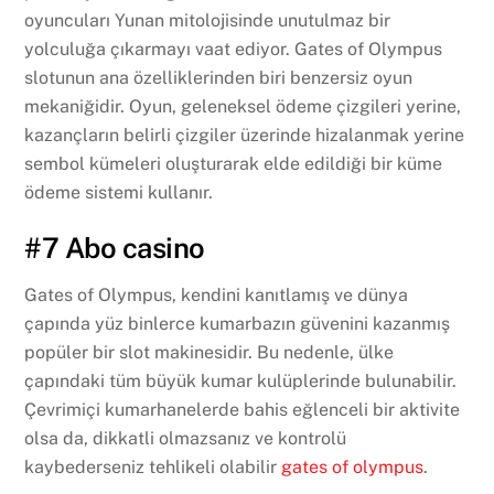
oyuncuları Yunan mitolojisinde unutulmaz bir
yolculuğa çıkarmayı vaat ediyor. Gates of Olympus
slotunun ana özelliklerinden biri benzersiz oyun
mekaniğidir. Oyun, geleneksel ödeme çizgileri yerine,
kazançların belirli çizgiler üzerinde hizalanmak yerine
sembol kümeleri oluşturarak elde edildiği bir küme
ödeme sistemi kullanır.
#7 Abo casino
Gates of Olympus, kendini kanıtlamış ve dünya
çapında yüz binlerce kumarbazın güvenini kazanmış
popüler bir slot makinesidir. Bu nedenle, ülke
çapındaki tüm büyük kumar kulüplerinde bulunabilir.
Çevrimiçi kumarhanelerde bahis eğlenceli bir aktivite
olsa da, dikkatli olmazsanız ve kontrolü
kaybederseniz tehlikeli olabilir
gates of olympus
.