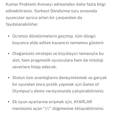
Kumar Problemi Konseyi adresinden daha fazla bilgi
edinebilirsiniz. Serbest Döndürme turu sırasında
oyuncular ayrıca artan bir çarpandan da
faydalanabilirler.
Ücretsiz döndürmelerin geçmişi, tüm döngü
boyunca elde edilen kazancın tamamını gösterir.
Olağanüstü stratejisi ve büyüleyici temasıyla bu
slot, hem pragmatik oyunculara hem de mitoloji
severlere hitap edecek.
Slotun tüm avantajlarını deneyimlemek ve gerçek
bir oyundan önce pratik yapmak için Gates of
Olympus’u demo versiyonunda çalıştırabilirsiniz.
Ek oyun ayarlarına erişmek için, AYARLAR
menüsünü açan “///” düğmesine tıklayabilirsiniz.