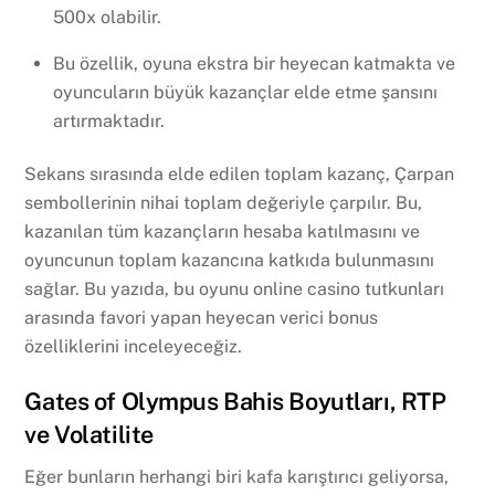
500x olabilir.
Bu özellik, oyuna ekstra bir heyecan katmakta ve
oyuncuların büyük kazançlar elde etme şansını
artırmaktadır.
Sekans sırasında elde edilen toplam kazanç, Çarpan
sembollerinin nihai toplam değeriyle çarpılır. Bu,
kazanılan tüm kazançların hesaba katılmasını ve
oyuncunun toplam kazancına katkıda bulunmasını
sağlar. Bu yazıda, bu oyunu online casino tutkunları
arasında favori yapan heyecan verici bonus
özelliklerini inceleyeceğiz.
Gates of Olympus Bahis Boyutları, RTP
ve Volatilite
Eğer bunların herhangi biri kafa karıştırıcı geliyorsa,