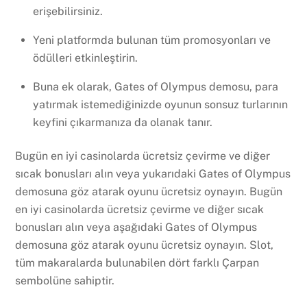
erişebilirsiniz.
Yeni platformda bulunan tüm promosyonları ve
ödülleri etkinleştirin.
Buna ek olarak, Gates of Olympus demosu, para
yatırmak istemediğinizde oyunun sonsuz turlarının
keyfini çıkarmanıza da olanak tanır.
Bugün en iyi casinolarda ücretsiz çevirme ve diğer
sıcak bonusları alın veya yukarıdaki Gates of Olympus
demosuna göz atarak oyunu ücretsiz oynayın. Bugün
en iyi casinolarda ücretsiz çevirme ve diğer sıcak
bonusları alın veya aşağıdaki Gates of Olympus
demosuna göz atarak oyunu ücretsiz oynayın. Slot,
tüm makaralarda bulunabilen dört farklı Çarpan
sembolüne sahiptir.