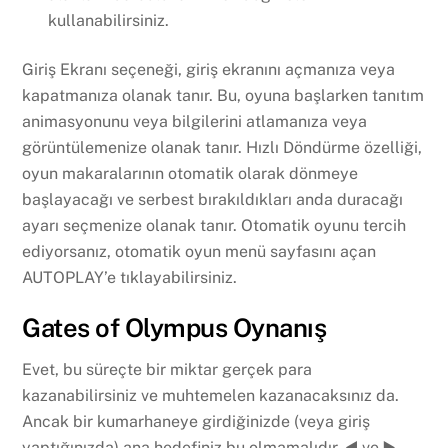
kullanabilirsiniz.
Giriş Ekranı seçeneği, giriş ekranını açmanıza veya
kapatmanıza olanak tanır. Bu, oyuna başlarken tanıtım
animasyonunu veya bilgilerini atlamanıza veya
görüntülemenize olanak tanır. Hızlı Döndürme özelliği,
oyun makaralarının otomatik olarak dönmeye
başlayacağı ve serbest bırakıldıkları anda duracağı
ayarı seçmenize olanak tanır. Otomatik oyunu tercih
ediyorsanız, otomatik oyun menü sayfasını açan
AUTOPLAY’e tıklayabilirsiniz.
Gates of Olympus Oynanış
Evet, bu süreçte bir miktar gerçek para
kazanabilirsiniz ve muhtemelen kazanacaksınız da.
Ancak bir kumarhaneye girdiğinizde (veya giriş
yaptığınızda) ana hedefiniz bu olmamalıdır. ◀️ ve ▶️