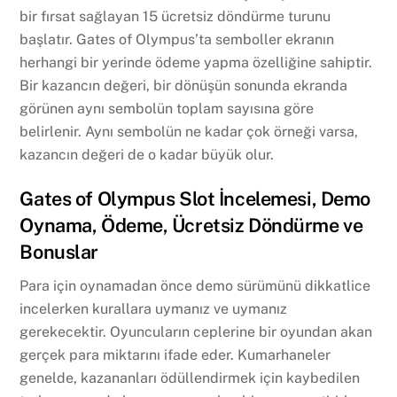
bir fırsat sağlayan 15 ücretsiz döndürme turunu
başlatır. Gates of Olympus’ta semboller ekranın
herhangi bir yerinde ödeme yapma özelliğine sahiptir.
Bir kazancın değeri, bir dönüşün sonunda ekranda
görünen aynı sembolün toplam sayısına göre
belirlenir. Aynı sembolün ne kadar çok örneği varsa,
kazancın değeri de o kadar büyük olur.
Gates of Olympus Slot İncelemesi, Demo
Oynama, Ödeme, Ücretsiz Döndürme ve
Bonuslar
Para için oynamadan önce demo sürümünü dikkatlice
incelerken kurallara uymanız ve uymanız
gerekecektir. Oyuncuların ceplerine bir oyundan akan
gerçek para miktarını ifade eder. Kumarhaneler
genelde, kazananları ödüllendirmek için kaybedilen