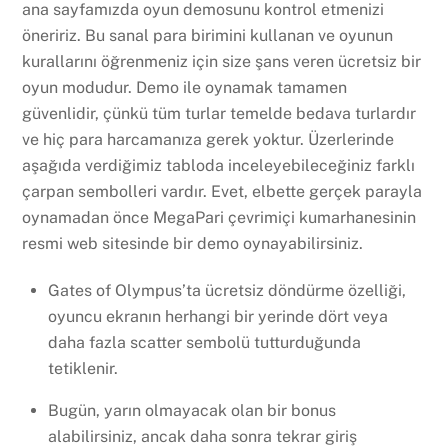
ana sayfamızda oyun demosunu kontrol etmenizi
öneririz. Bu sanal para birimini kullanan ve oyunun
kurallarını öğrenmeniz için size şans veren ücretsiz bir
oyun modudur. Demo ile oynamak tamamen
güvenlidir, çünkü tüm turlar temelde bedava turlardır
ve hiç para harcamanıza gerek yoktur. Üzerlerinde
aşağıda verdiğimiz tabloda inceleyebileceğiniz farklı
çarpan sembolleri vardır. Evet, elbette gerçek parayla
oynamadan önce MegaPari çevrimiçi kumarhanesinin
resmi web sitesinde bir demo oynayabilirsiniz.
Gates of Olympus’ta ücretsiz döndürme özelliği,
oyuncu ekranın herhangi bir yerinde dört veya
daha fazla scatter sembolü tutturduğunda
tetiklenir.
Bugün, yarın olmayacak olan bir bonus
alabilirsiniz, ancak daha sonra tekrar giriş