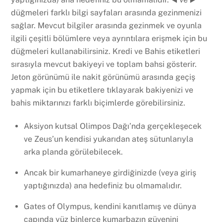
düğmeleri farklı bilgi sayfaları arasında gezinmenizi
sağlar. Mevcut bilgiler arasında gezinmek ve oyunla
ilgili çeşitli bölümlere veya ayrıntılara erişmek için bu
düğmeleri kullanabilirsiniz. Kredi ve Bahis etiketleri
sırasıyla mevcut bakiyeyi ve toplam bahsi gösterir.
Jeton görünümü ile nakit görünümü arasında geçiş
yapmak için bu etiketlere tıklayarak bakiyenizi ve
bahis miktarınızı farklı biçimlerde görebilirsiniz.
Aksiyon kutsal Olimpos Dağı’nda gerçekleşecek
ve Zeus’un kendisi yukarıdan ateş sütunlarıyla
arka planda görülebilecek.
Ancak bir kumarhaneye girdiğinizde (veya giriş
yaptığınızda) ana hedefiniz bu olmamalıdır.
Gates of Olympus, kendini kanıtlamış ve dünya
çapında yüz binlerce kumarbazın güvenini