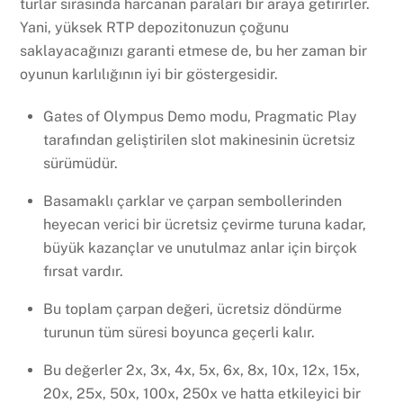
turlar sırasında harcanan paraları bir araya getirirler.
Yani, yüksek RTP depozitonuzun çoğunu
saklayacağınızı garanti etmese de, bu her zaman bir
oyunun karlılığının iyi bir göstergesidir.
Gates of Olympus Demo modu, Pragmatic Play
tarafından geliştirilen slot makinesinin ücretsiz
sürümüdür.
Basamaklı çarklar ve çarpan sembollerinden
heyecan verici bir ücretsiz çevirme turuna kadar,
büyük kazançlar ve unutulmaz anlar için birçok
fırsat vardır.
Bu toplam çarpan değeri, ücretsiz döndürme
turunun tüm süresi boyunca geçerli kalır.
Bu değerler 2x, 3x, 4x, 5x, 6x, 8x, 10x, 12x, 15x,
20x, 25x, 50x, 100x, 250x ve hatta etkileyici bir