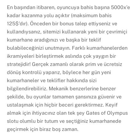
En başından itibaren, oyuncuya bahis başına 5000x’e
kadar kazanma yolu açıktır (maksimum bahis
125$’dır). Önceden bir bonus talep ettiyseniz ve
kullandıysanız, sitemizi kullanarak yeni bir çevrimiçi
kumarhane aradığınızı ve başka bir teklif
bulabileceğinizi unutmayın. Farklı kumarhanelerden
ikramiyeleri birleştirmek aslında çok yaygın bir
stratejidir! Gerçek zamanlı olarak prim ve ücretsiz
dönüş kontrolü yaparız, böylece her gün yeni
kumarhaneler ve teklifler hakkında sizi
bilgilendirebiliriz. Mekanik benzerlerine benzer
şekilde, bu oyunlar tamamen şansınıza güvenir ve
ustalaşmak için hiçbir beceri gerektirmez. Keyif
almak için ihtiyacınız olan tek şey Gates of Olympus
slotu olumlu bir tutum ve seçtiğiniz kumarhanede
geçirmek için biraz boş zaman.