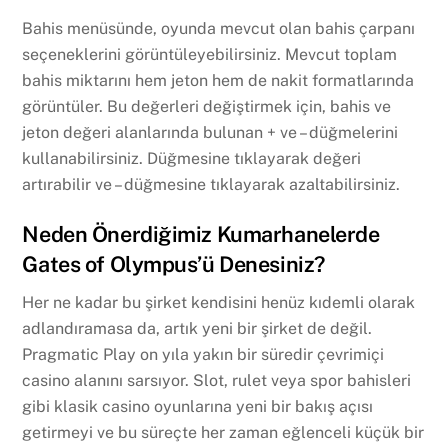
Bahis menüsünde, oyunda mevcut olan bahis çarpanı
seçeneklerini görüntüleyebilirsiniz. Mevcut toplam
bahis miktarını hem jeton hem de nakit formatlarında
görüntüler. Bu değerleri değiştirmek için, bahis ve
jeton değeri alanlarında bulunan + ve – düğmelerini
kullanabilirsiniz. Düğmesine tıklayarak değeri
artırabilir ve – düğmesine tıklayarak azaltabilirsiniz.
Neden Önerdiğimiz Kumarhanelerde
Gates of Olympus’ü Denesiniz?
Her ne kadar bu şirket kendisini henüz kıdemli olarak
adlandıramasa da, artık yeni bir şirket de değil.
Pragmatic Play on yıla yakın bir süredir çevrimiçi
casino alanını sarsıyor. Slot, rulet veya spor bahisleri
gibi klasik casino oyunlarına yeni bir bakış açısı
getirmeyi ve bu süreçte her zaman eğlenceli küçük bir