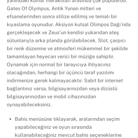
yanındaki kumar meraklıları arasında çok popülerdir.
Gates Of Olympus, Antik Yunan mitleri ve
efsanelerinden sonra stilize edilmiş ve temalı bir
kıyaslama oyunudur. Aksiyon kutsal Olimpos Dağı’nda
gerçekleşecek ve Zeus’un kendisi yukarıdan ateş
sütunlarıyla arka planda görülebilecek. Slot, çarpıcı
bir renk düzenine ve atmosferi mükemmel bir şekilde
tamamlayan heyecan verici bir müziğe sahiptir.
Oynamak için normal bir tarayıcıya ihtiyacınız
olacağından, herhangi bir üçüncü taraf yazılımı
indirmenize gerek kalmayacaktır. Sabit bir internet
bağlantınız varsa, bilgisayarınızdan veya dizüstü
bilgisayarınızdan ve mobil cihazınızdan
oynayabileceksiniz.
Bahis menüsüne tıklayarak, aralarından seçim
yapabileceğiniz ve oyun sırasında
kullanabileceğiniz mevcut bahis seçeneklerine