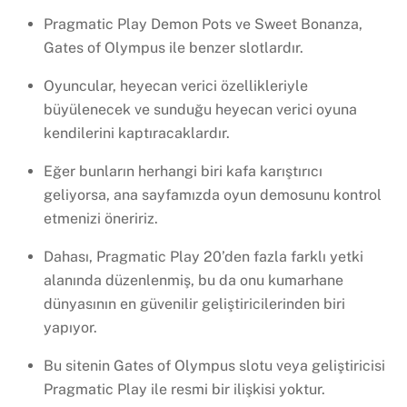
Pragmatic Play Demon Pots ve Sweet Bonanza,
Gates of Olympus ile benzer slotlardır.
Oyuncular, heyecan verici özellikleriyle
büyülenecek ve sunduğu heyecan verici oyuna
kendilerini kaptıracaklardır.
Eğer bunların herhangi biri kafa karıştırıcı
geliyorsa, ana sayfamızda oyun demosunu kontrol
etmenizi öneririz.
Dahası, Pragmatic Play 20’den fazla farklı yetki
alanında düzenlenmiş, bu da onu kumarhane
dünyasının en güvenilir geliştiricilerinden biri
yapıyor.
Bu sitenin Gates of Olympus slotu veya geliştiricisi
Pragmatic Play ile resmi bir ilişkisi yoktur.