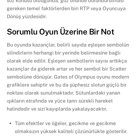
söz konusu olduğunda, göz önünde bulundurulması
gereken temel faktörlerden biri RTP veya Oyuncuya
Dönüş yüzdesidir.
Sorumlu Oyun Üzerine Bir Not
Bu oyunda kazançlar, belirli sayıda eşleşen sembolün
silindirlerin herhangi bir yerinde belirmesine bağlı
olarak elde edilir. Eşleşen sembollerin sayısı arttıkça
kazançlar da giderek artar ve her sembol bir Scatter
sembolüne dönüşür. Gates of Olympus oyunu modern
grafiklere sahiptir ve bu da şüphesiz slotun güçlü bir
noktası olarak sunulmaktadır. Sütunlardaki yanan
ışıkların etrafında ve yüce tanrı sürekli hareket
halindedir ve sizi kayıplarda yakalayacaktır.
Tüm efektler ve öğeler, gecikme ve gecikme
olmaksızın yüksek kaliteli çözünürlükte gösterilir.