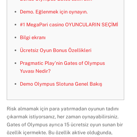
Demo. Eğlenmek için oynayın.
#1 MegaPari casino OYUNCULARIN SEÇİMİ
Bilgi ekranı
Ücretsiz Oyun Bonus Özellikleri
Pragmatic Play’nin Gates of Olympus
Yuvası Nedir?
Demo Olympus Slotuna Genel Bakış
Risk almamak için para yatırmadan oyunun tadını
çıkarmak istiyorsanız, her zaman oynayabilirsiniz.
Gates of Olympus ayrıca 15 ücretsiz oyun sunan bir
özellik içermekte. Bu özellik aktive olduğunda,