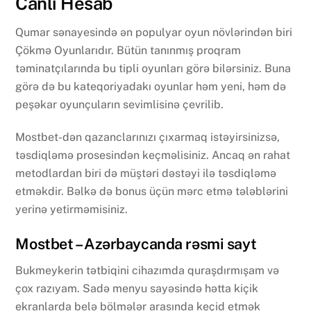
Canlı Hesab
Qumar sənayesində ən populyar oyun növlərindən biri
Çökmə Oyunlarıdır. Bütün tanınmış proqram
təminatçılarında bu tipli oyunları görə bilərsiniz. Buna
görə də bu kateqoriyadakı oyunlar həm yeni, həm də
peşəkar oyunçuların sevimlisinə çevrilib.
Mostbet-dən qazanclarınızı çıxarmaq istəyirsinizsə,
təsdiqləmə prosesindən keçməlisiniz. Ancaq ən rahat
metodlardan biri də müştəri dəstəyi ilə təsdiqləmə
etməkdir. Bəlkə də bonus üçün mərc etmə tələblərini
yerinə yetirməmisiniz.
Mostbet – Azərbaycanda rəsmi sayt
Bukmeykerin tətbiqini cihazımda quraşdırmışam və
çox razıyam. Sadə menyu sayəsində hətta kiçik
ekranlarda belə bölmələr arasında keçid etmək