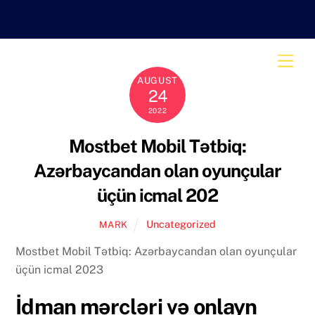
Skip
to
content
Men
AUGUST
24
2022
Mostbet Mobil Tətbiq:
Azərbaycandan olan oyunçular
üçün icmal 202
Uncategorized
MARK
Mostbet Mobil Tətbiq: Azərbaycandan olan oyunçular
üçün icmal 2023
İdman mərcləri və onlayn