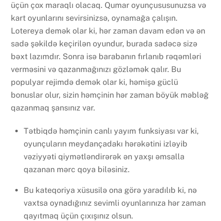
üçün çox maraqlı olacaq. Qumar oyunçususunuzsa və
kart oyunlarını sevirsinizsə, oynamağa çalışın.
Lotereya demək olar ki, hər zaman davam edən və ən
sadə şəkildə keçirilən oyundur, burada sadəcə sizə
bəxt lazımdır. Sonra isə barabanın fırlanıb rəqəmləri
verməsini və qazanmağınızı gözləmək qalır. Bu
populyar rejimdə demək olar ki, həmişə güclü
bonuslar olur, sizin həmçinin hər zaman böyük məbləğ
qazanmaq şansınız var.
Tətbiqdə həmçinin canlı yayım funksiyası var ki,
oyunçuların meydançadakı hərəkətini izləyib
vəziyyəti qiymətləndirərək ən yaxşı əmsalla
qazanan mərc qoya biləsiniz.
Bu kateqoriya xüsusilə ona görə yaradılıb ki, nə
vaxtsa oynadığınız sevimli oyunlarınıza hər zaman
qayıtmaq üçün çıxışınız olsun.