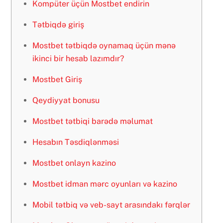
Kompüter üçün Mostbet endirin
Tətbiqdə giriş
Mostbet tətbiqdə oynamaq üçün mənə
ikinci bir hesab lazımdır?
Mostbet Giriş
Qeydiyyat bonusu
Mostbet tətbiqi barədə məlumat
Hesabın Təsdiqlənməsi
Mostbet onlayn kazino
Mostbet idman mərc oyunları və kazino
Mobil tətbiq və veb-sayt arasındakı fərqlər