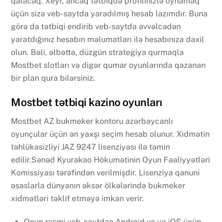
qalacaq. Xeyr, ancaq tətbiqdə profilinizlə oynamaq
üçün sizə veb-saytda yaradılmış hesab lazımdır. Buna
görə də tətbiqi endirib veb-saytda əvvəlcədən
yaratdığınız hesabın məlumatları ilə hesabınıza daxil
olun. Bəli, əlbəttə, düzgün strategiya qurmaqla
Mostbet slotları və digər qumar oyunlarında qazanan
bir plan qura bilərsiniz.
Mostbet tətbiqi kazino oyunları
Mostbet AZ bukmeker kontoru azərbaycanlı
oyunçular üçün ən yaxşı seçim hesab olunur. Xidmətin
təhlükəsizliyi JAZ 9247 lisenziyası ilə təmin
edilir.Sənəd Kyurakao Hökumətinin Oyun Fəaliyyətləri
Komissiyası tərəfindən verilmişdir. Lisenziya qanuni
əsaslarla dünyanın əksər ölkələrində bukmeker
Back
xidmətləri təklif etməyə imkan verir.
To
Top
Onun rəsmi veb-saytdan Android və ya iOS üçün