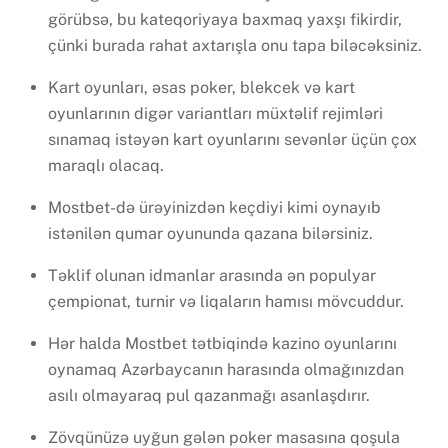
görübsə, bu kateqoriyaya baxmaq yaxşı fikirdir,
çünki burada rahat axtarışla onu tapa biləcəksiniz.
Kart oyunları, əsas poker, blekcek və kart
oyunlarının digər variantları müxtəlif rejimləri
sınamaq istəyən kart oyunlarını sevənlər üçün çox
maraqlı olacaq.
Mostbet-də ürəyinizdən keçdiyi kimi oynayıb
istənilən qumar oyununda qazana bilərsiniz.
Təklif olunan idmanlar arasında ən populyar
çempionat, turnir və liqaların hamısı mövcuddur.
Hər halda Mostbet tətbiqində kazino oyunlarını
oynamaq Azərbaycanın harasında olmağınızdan
asılı olmayaraq pul qazanmağı asanlaşdırır.
Zövqünüzə uyğun gələn poker masasına qoşula