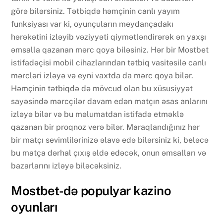
görə bilərsiniz. Tətbiqdə həmçinin canlı yayım
funksiyası var ki, oyunçuların meydançadakı
hərəkətini izləyib vəziyyəti qiymətləndirərək ən yaxşı
əmsalla qazanan mərc qoya biləsiniz. Hər bir Mostbet
istifadəçisi mobil cihazlarından tətbiq vasitəsilə canlı
mərcləri izləyə və eyni vaxtda da mərc qoya bilər.
Həmçinin tətbiqdə də mövcud olan bu xüsusiyyət
sayəsində mərcçilər davam edən matçın əsas anlarını
izləyə bilər və bu məlumatdan istifadə etməklə
qazanan bir proqnoz verə bilər. Maraqlandığınız hər
bir matçı sevimlilərinizə əlavə edə bilərsiniz ki, beləcə
bu matça dərhal çıxış əldə edəcək, onun əmsalları və
bazarlarını izləyə biləcəksiniz.
Mostbet-də populyar kazino
oyunları