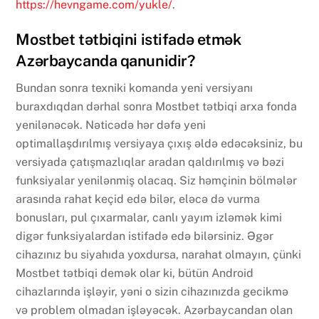
https://hevngame.com/yukle/
.
Mostbet tətbiqini istifadə etmək
Azərbaycanda qanunidir?
Bundan sonra texniki komanda yeni versiyanı
buraxdıqdan dərhal sonra Mostbet tətbiqi arxa fonda
yenilənəcək. Nəticədə hər dəfə yeni
optimallaşdırılmış versiyaya çıxış əldə edəcəksiniz, bu
versiyada çatışmazlıqlar aradan qaldırılmış və bəzi
funksiyalar yenilənmiş olacaq. Siz həmçinin bölmələr
arasında rahat keçid edə bilər, eləcə də vurma
bonusları, pul çıxarmalar, canlı yayım izləmək kimi
digər funksiyalardan istifadə edə bilərsiniz. Əgər
cihazınız bu siyahıda yoxdursa, narahat olmayın, çünki
Mostbet tətbiqi demək olar ki, bütün Android
cihazlarında işləyir, yəni o sizin cihazınızda gecikmə
və problem olmadan işləyəcək. Azərbaycandan olan