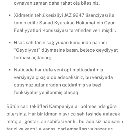
oynayan zaman daha rahat ola biləsiniz.
Xidmətin təhlükəsizliyi JAZ 9247 lisenziyası ilə
təmin edilir.Sənəd Kyurakao Hökumətinin Oyun
Fəaliyyətləri Komissiyası tərəfindən verilmişdir.
Əsas səhifənin sağ yuxarı küncündə narıncı
“Qeydiyyat” düyməsinə basın, beləcə qeydiyyat
forması açılacaq;
Nəticədə hər dəfə yeni optimallaşdırılmış
versiyaya çıxış əldə edəcəksiniz, bu versiyada
çatışmazlıqlar aradan qaldırılmış və bəzi
funksiyalar yenilənmiş olacaq.
Bütün cari təklifləri Kampaniyalar bölməsində görə
bilərsiniz. Hər bir idmanın ayrıca səhifəsində gələcək
matçlar göstərilən səhifəsi var ki, burada siz hadisənin
tarixi və vaxtı ilə yanaşı cari əmsalları və bazarları