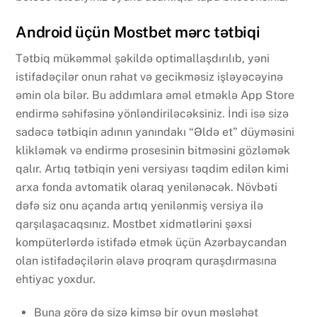
Android üçün Mostbet mərc tətbiqi
Tətbiq mükəmməl şəkildə optimallaşdırılıb, yəni
istifadəçilər onun rahat və gecikməsiz işləyəcəyinə
əmin ola bilər. Bu addımlara əməl etməklə App Store
endirmə səhifəsinə yönləndiriləcəksiniz. İndi isə sizə
sadəcə tətbiqin adının yanındakı “Əldə et” düyməsini
klikləmək və endirmə prosesinin bitməsini gözləmək
qalır. Artıq tətbiqin yeni versiyası təqdim edilən kimi
arxa fonda avtomatik olaraq yenilənəcək. Növbəti
dəfə siz onu açanda artıq yenilənmiş versiya ilə
qarşılaşacaqsınız. Mostbet xidmətlərini şəxsi
kompüterlərdə istifadə etmək üçün Azərbaycandan
olan istifadəçilərin əlavə proqram quraşdırmasına
ehtiyac yoxdur.
Buna görə də sizə kimsə bir oyun məsləhət