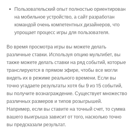
Пользовательский опыт полностью ориентирован
на мобильное устройство, а сайт разработан
командой очень компетентных дизайнеров, что
упрощает процесс игры для пользователя.
Во время просмотра игры вы можете делать
различные ставки. Используя опцию мультибет, вы
также можете делать ставки на ряд событий, которые
транслируются в прямом эфире, чтобы все могли
видеть их в режиме реального времени. Если вы
точно угадаете результаты хотя бы 9 из 15 событий,
вы получите вознаграждение. Существует множество
различных размеров и типов розыгрышей.
Например, если вы ставите на точный счет, то сумма
вашего выигрыша зависит от того, насколько точно
вы предсказали результат.