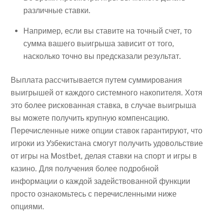
различные ставки.
Например, если вы ставите на точный счет, то
сумма вашего выигрыша зависит от того,
насколько точно вы предсказали результат.
Выплата рассчитывается путем суммирования
выигрышей от каждого системного накопителя. Хотя
это более рискованная ставка, в случае выигрыша
вы можете получить крупную компенсацию.
Перечисленные ниже опции ставок гарантируют, что
игроки из Узбекистана смогут получить удовольствие
от игры на Mostbet, делая ставки на спорт и игры в
казино. Для получения более подробной
информации о каждой задействованной функции
просто ознакомьтесь с перечисленными ниже
опциями.