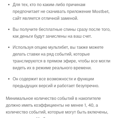
Для тех, кто по каким-либо причинам
предпочитает не скачивать приложение Mostbet,
сайт является отличной заменой.
Вы получите бесплатные спины сразу после того,
как деньги будут зачислены на ваш счет.
Используя опцию мультибет, вы также можете
делать ставки на ряд событий, которые
транслируются в прямом эфире, чтобы все могли
видеть их в режиме реального времени.
Он содержит все возможности и функции
предыдущих версий и работает безупречно.
Минимальное количество событий в накопителе
должно иметь коэффициенты не менее 1, 40, а
количество событий, которые могут быть включены,