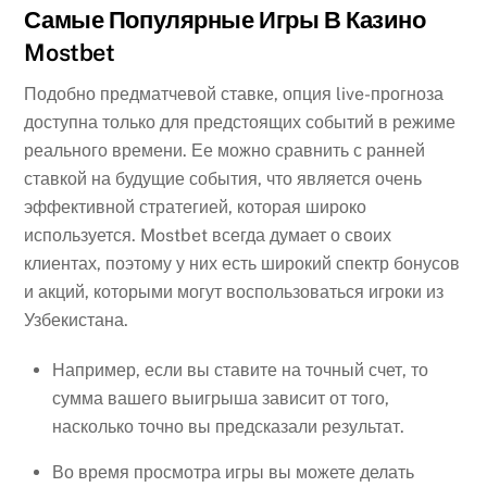
Самые Популярные Игры В Казино
Mostbet
Подобно предматчевой ставке, опция live-прогноза
доступна только для предстоящих событий в режиме
реального времени. Ее можно сравнить с ранней
ставкой на будущие события, что является очень
эффективной стратегией, которая широко
используется. Mostbet всегда думает о своих
клиентах, поэтому у них есть широкий спектр бонусов
и акций, которыми могут воспользоваться игроки из
Узбекистана.
Например, если вы ставите на точный счет, то
сумма вашего выигрыша зависит от того,
насколько точно вы предсказали результат.
Во время просмотра игры вы можете делать