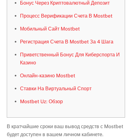
Бонус Через Криптовалютный Депозит
Процесс Верификации Счета В Mostbet
Мобильный Сайт Mostbet
Регистрация Счета В Mostbet За 4 Шага
Приветственный Бонус Для Киберспорта И
Казино
Онлайн-казино Mostbet
Ставки На Виртуальный Спорт
Mostbet Uz: Обзор
В кратчайшие сроки ваш вывод средств с Mostbet
будет доступен в вашем личном кабинете.