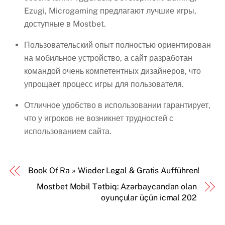
Ezugi, Microgaming предлагают лучшие игры,
доступные в Mostbet.
Пользовательский опыт полностью ориентирован
на мобильное устройство, а сайт разработан
командой очень компетентных дизайнеров, что
упрощает процесс игры для пользователя.
Отличное удобство в использовании гарантирует,
что у игроков не возникнет трудностей с
использованием сайта.
Book Of Ra » Wieder Legal & Gratis Aufführen!
Mostbet Mobil Tətbiq: Azərbaycandan olan
oyunçular üçün icmal 202