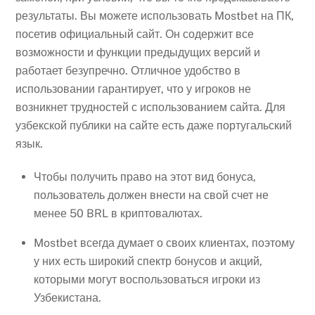
результаты. Вы можете использовать Mostbet на ПК,
посетив официальный сайт. Он содержит все
возможности и функции предыдущих версий и
работает безупречно. Отличное удобство в
использовании гарантирует, что у игроков не
возникнет трудностей с использованием сайта. Для
узбекской публики на сайте есть даже португальский
язык.
Чтобы получить право на этот вид бонуса,
пользователь должен внести на свой счет не
менее 50 BRL в криптовалютах.
Mostbet всегда думает о своих клиентах, поэтому
у них есть широкий спектр бонусов и акций,
которыми могут воспользоваться игроки из
Узбекистана.