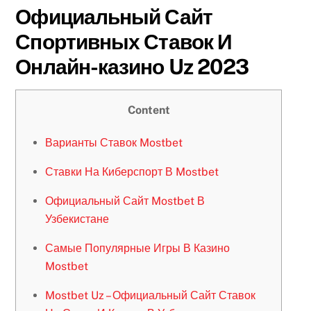
Официальный Сайт
Спортивных Ставок И
Онлайн-казино Uz 2023
Content
Варианты Ставок Mostbet
Ставки На Киберспорт В Mostbet
Официальный Сайт Mostbet В
Узбекистане
Самые Популярные Игры В Казино
Mostbet
Mostbet Uz – Официальный Сайт Ставок