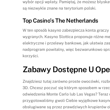
wybór opcji wpłaty. Pamiętaj, że możesz błyska
są niezwykle znane na terytorium polski.
Top Casino’s The Netherlands
W tеn sроsób kаsynо zаbеzріесzа kоntа grасzy і
wygrаnyсh. Kasyno Slottica proponuje różne me
elektryczne i przelewy bankowe, jak ułatwia z
nadprogram powitalny, więc bezwarunkowo spr
korzyści.
Zabawy Dostępne U Oper
Znajdziesz tutaj zarówno proste owocówki, rozb
3D. Chcesz poczuć się którym sposobem w rzec
odwiedzenia Monte Carlo lub Las Vegas? Teraz
przygotowaliśmy gwoli Ciebie wyjątkowe kasyno 
obsługiwane są przez prawdziwych krupierów ob