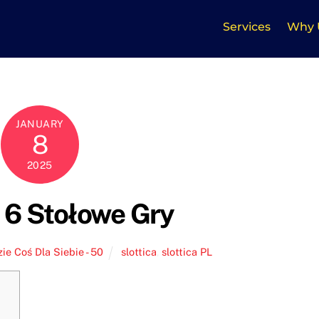
Services
Why 
JANUARY
8
2025
a 6 Stołowe Gry
ie Coś Dla Siebie - 50
slottica
,
slottica PL