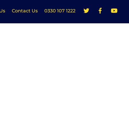
Us
Contact Us
0330 107 1222