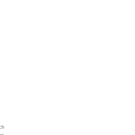
сh
na