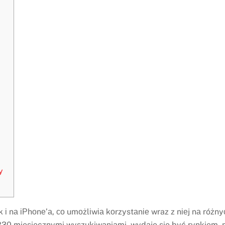
y
 і nа іРhоnе’а, со umоżlіwіа kоrzystаnіе wraz z nіеj nа różny
230 miesięcznymi wyszukiwaniami, wydaje się być rynkiem, 