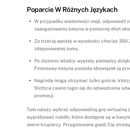
Poparcie W Różnych Językach
W przypadku wiadomości mejl, odpowiedź n
zaangażowaniu kasyna w pomocną dłoń aktu
Za trzecią wpłatę w wysokości chociaż 350
zdeponowanej sumy.
Po złożeniu władzy wypłaty pieniędzy dzię
Finansowy kasyna posiada obowiązek ją prz
Nagrodę mogą otrzymać tylko goście, którzy 
Slottica casino login się do odwiedzenia od
promocji.
Tam należy wybrać odpowiednią grę wirtualną (
wypróbować ruletki, które dostępne są w kasyn
wierni krupierzy. Przygotowane gwoli Cię strate