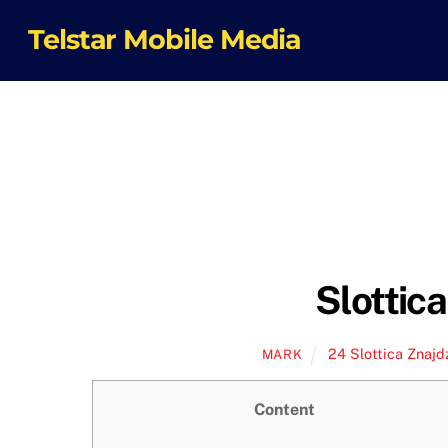
Skip
Telstar Mobile Media
to
content
Slottic
24 Slottica Znajdz
MARK
Content