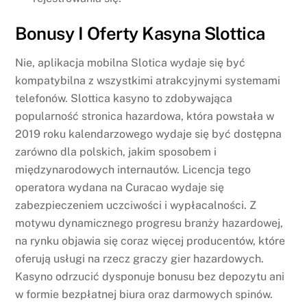
Bonusy I Oferty Kasyna Slottica
Nie, aplikacja mobilna Slotica wydaje się być
kompatybilna z wszystkimi atrakcyjnymi systemami
telefonów. Slottica kasyno to zdobywająca
popularność stronica hazardowa, która powstała w
2019 roku kalendarzowego wydaje się być dostępna
zarówno dla polskich, jakim sposobem i
międzynarodowych internautów. Licencja tego
operatora wydana na Curacao wydaje się
zabezpieczeniem uczciwości i wypłacalności. Z
motywu dynamicznego progresu branży hazardowej,
na rynku objawia się coraz więcej producentów, które
oferują usługi na rzecz graczy gier hazardowych.
Kasyno odrzucić dysponuje bonusu bez depozytu ani
w formie bezpłatnej biura oraz darmowych spinów.