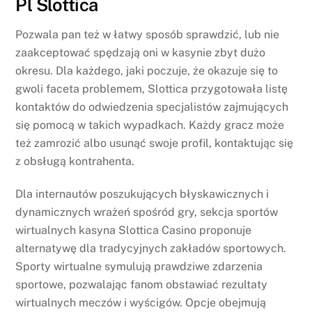
Pl Slottica
Pozwala pan też w łatwy sposób sprawdzić, lub nie
zaakceptować spędzają oni w kasynie zbyt dużo
okresu. Dla każdego, jaki poczuje, że okazuje się to
gwoli faceta problemem, Slottica przygotowała listę
kontaktów do odwiedzenia specjalistów zajmujących
się pomocą w takich wypadkach. Każdy gracz może
też zamrozić albo usunąć swoje profil, kontaktując się
z obsługą kontrahenta.
Dla internautów poszukujących błyskawicznych i
dynamicznych wrażeń spośród gry, sekcja sportów
wirtualnych kasyna Slottica Casino proponuje
alternatywę dla tradycyjnych zakładów sportowych.
Sporty wirtualne symulują prawdziwe zdarzenia
sportowe, pozwalając fanom obstawiać rezultaty
wirtualnych meczów i wyścigów. Opcje obejmują