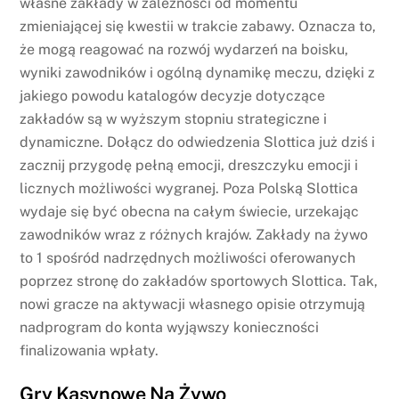
własne zakłady w zależności od momentu
zmieniającej się kwestii w trakcie zabawy. Oznacza to,
że mogą reagować na rozwój wydarzeń na boisku,
wyniki zawodników i ogólną dynamikę meczu, dzięki z
jakiego powodu katalogów decyzje dotyczące
zakładów są w wyższym stopniu strategiczne i
dynamiczne. Dołącz do odwiedzenia Slottica już dziś i
zacznij przygodę pełną emocji, dreszczyku emocji i
licznych możliwości wygranej. Poza Polską Slottica
wydaje się być obecna na całym świecie, urzekając
zawodników wraz z różnych krajów. Zakłady na żywo
to 1 spośród nadrzędnych możliwości oferowanych
poprzez stronę do zakładów sportowych Slottica. Tak,
nowi gracze na aktywacji własnego opisie otrzymują
nadprogram do konta wyjąwszy konieczności
finalizowania wpłaty.
Gry Kasynowe Na Żywo