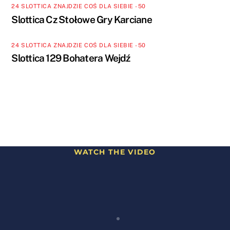
24 SLOTTICA ZNAJDZIE COŚ DLA SIEBIE - 50
Slottica Cz Stołowe Gry Karciane
24 SLOTTICA ZNAJDZIE COŚ DLA SIEBIE - 50
Slottica 129 Bohatera Wejdź
WATCH THE VIDEO