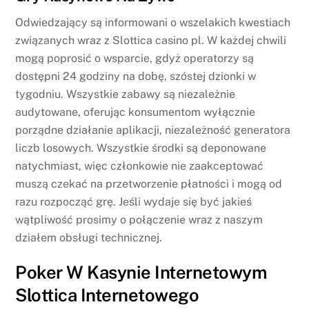
Odwiedzający są informowani o wszelakich kwestiach
związanych wraz z Slottica casino pl. W każdej chwili
mogą poprosić o wsparcie, gdyż operatorzy są
dostępni 24 godziny na dobę, szóstej dzionki w
tygodniu. Wszystkie zabawy są niezależnie
audytowane, oferując konsumentom wyłącznie
porządne działanie aplikacji, niezależność generatora
liczb losowych. Wszystkie środki są deponowane
natychmiast, więc członkowie nie zaakceptować
muszą czekać na przetworzenie płatności i mogą od
razu rozpocząć grę. Jeśli wydaje się być jakieś
wątpliwość prosimy o połączenie wraz z naszym
działem obsługi technicznej.
Poker W Kasynie Internetowym
Slottica Internetowego