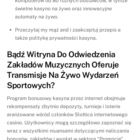
komputerów od 80 różnych dostawców, w tymże
świetne kasyno na żywo oraz innowacyjne
automaty na żywo.
Przeczytaj my mąż and i zaakceptuj przepis a
także politykę prywatności kasyna.
Bądź Witryna Do Odwiedzenia
Zakładów Muzycznych Oferuje
Transmisje Na Żywo Wydarzeń
Sportowych?
Program bonusowy kasyna przez internet obejmuje
rekompensaty zbytnio depozyty, turnieje i loterie
aranżowane wśród członków Slottica internetowego
casino. Użytkownicy mogą szczegółowo zapoznać się
wraz z wszystkimi niuansami dotyczącymi naliczania
bonusów, zakładów i wypłat w sektora “Promocje”,